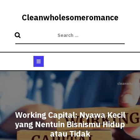
Skip
to
Cleanwholesomeromance
content
Open
Button
Working Capital: Nyawa Kecil
yang Nentuin Bisnismu Hidup
atau Tidak