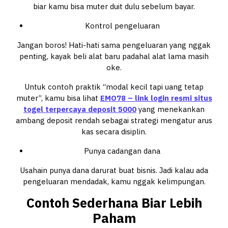
biar kamu bisa muter duit dulu sebelum bayar.
Kontrol pengeluaran
Jangan boros! Hati-hati sama pengeluaran yang nggak
penting, kayak beli alat baru padahal alat lama masih
oke.
Untuk contoh praktik “modal kecil tapi uang tetap
muter”, kamu bisa lihat
EMO78 – link login resmi situs
togel terpercaya deposit 5000
yang menekankan
ambang deposit rendah sebagai strategi mengatur arus
kas secara disiplin.
Punya
cadangan
dana
Usahain punya dana darurat buat bisnis. Jadi kalau ada
pengeluaran mendadak, kamu nggak kelimpungan.
Contoh Sederhana Biar Lebih
Paham