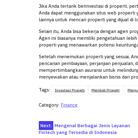
Jika Anda tertarik berinvestasi di properti, p
Anda dapat menggunakan situs web properti y
lainnya untuk mencari properti yang dijual di 
Selain itu, Anda bisa bekerja dengan agen prop
Agen ini biasanya memiliki pengetahuan le
properti yang menawarkan potensi keuntunga
Setelah menemukan properti yang sesuai, And
pencarian pembiayaan, perjanjian penjualan, d
mempertimbangkan asuransi untuk melindungi
menyewakan atau menjalankan bisnis dari prop
Tags:
Investasi Properti
Membeli Properti
Menju
Category:
Finance
Post
Next:
Mengenal Berbagai Jenis Layanan
Fintech yang Tersedia di Indonesia