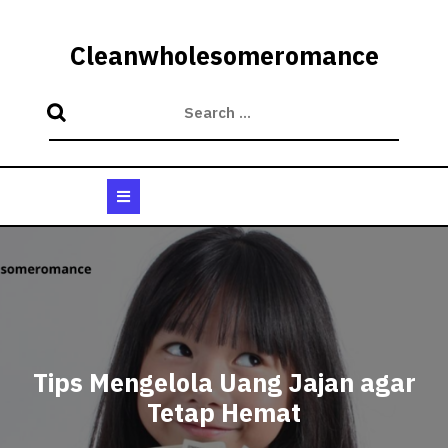
Skip
to
Cleanwholesomeromance
content
Open
Button
Tips Mengelola Uang Jajan agar
Tetap Hemat