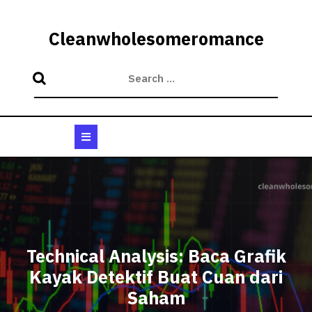
Skip
to
Cleanwholesomeromance
content
Open
Button
Technical Analysis: Baca Grafik
Kayak Detektif Buat Cuan dari
Saham