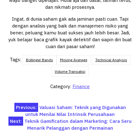
wajib banget dipelajari. Mulai aja dari dasar, latihan terus,
dan nikmati prosesnya.
Ingat, di dunia saham gak ada jaminan pasti cuan. Tapi
dengan analisis yang baik dan manajemen risiko yang
bener, peluang kamu buat sukses jauh lebih besar. Jadi,
yuk belajar baca grafik kayak detektif dan siapin diri buat
cuan dari pasar saham!
Tags:
Bollinger Bands
Moving Average
Technical Analysis
Volume Transaksi
Category:
Finance
Post
Previous:
Valuasi Saham: Teknik yang Digunakan
untuk Menilai Nilai Intrinsik Perusahaan
navigation
Next:
Teknik Gamification dalam Marketing: Cara Seru
Menarik Pelanggan dengan Permainan