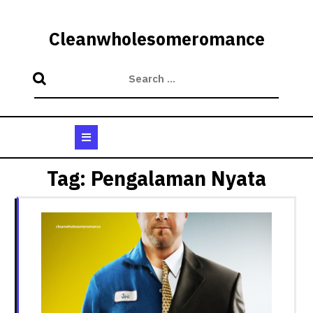
Skip
to
Cleanwholesomeromance
content
Open
Button
Tag:
Pengalaman Nyata