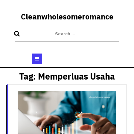
Skip
to
Cleanwholesomeromance
content
Open
Button
Tag:
Memperluas Usaha