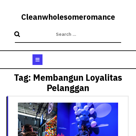
Skip
to
Cleanwholesomeromance
content
Open
Button
Tag:
Membangun Loyalitas
Pelanggan