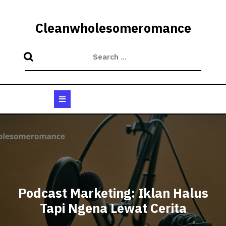
Skip
to
Cleanwholesomeromance
content
Open
Button
Podcast Marketing: Iklan Halus
Tapi Ngena Lewat Cerita